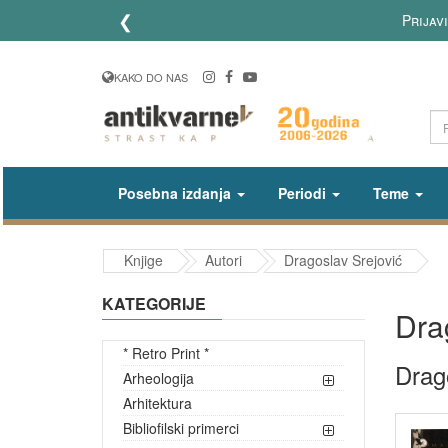
❮
Lično preuzimanje 
KAKO DO NAS
Posebna izdanja
Periodi
Teme
Knjige
Autori
Dragoslav Srejović
KATEGORIJE
Dra
* Retro Print *
Drag
Arheologija
Arhitektura
Bibliofilski primerci