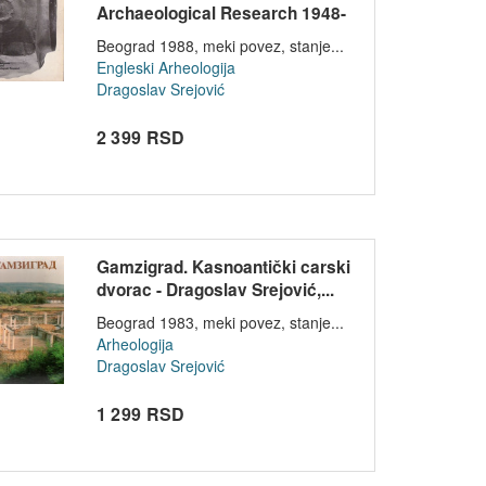
Archaeological Research 1948-
1988 E...
Beograd 1988, meki povez, stanje...
Engleski
Arheologija
Dragoslav Srejović
2 399 RSD
Gamzigrad. Kasnoantički carski
dvorac - Dragoslav Srejović,...
Beograd 1983, meki povez, stanje...
Arheologija
Dragoslav Srejović
1 299 RSD