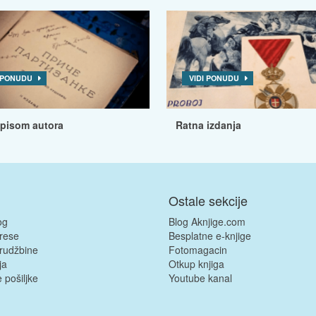
I PONUDU
VIDI PONUDU
tpisom autora
Ratna izdanja
Ostale sekcije
og
Blog Aknjige.com
rese
Besplatne e-knjige
rudžbine
Fotomagacin
ja
Otkup knjiga
 pošiljke
Youtube kanal