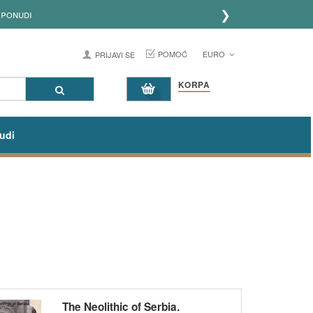
❯
POMOĆ
EURO
PRIJAVI SE
KORPA
udi
The Neolithic of Serbia.