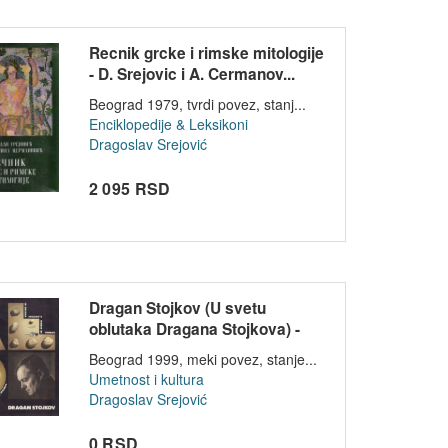
Recnik grcke i rimske mitologije
- D. Srejovic i A. Cermanov...
Beograd 1979, tvrdi povez, stanj...
Enciklopedije & Leksikoni
Dragoslav Srejović
2 095 RSD
Dragan Stojkov (U svetu
oblutaka Dragana Stojkova) -
Dragosl...
Beograd 1999, meki povez, stanje...
Umetnost i kultura
Dragoslav Srejović
0 RSD