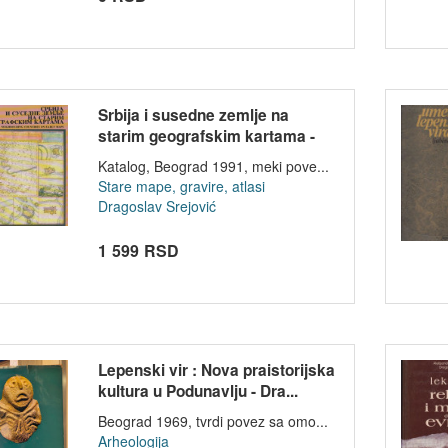
Srbija i susedne zemlje na
starim geografskim kartama -
ured...
Katalog, Beograd 1991, meki pove...
Stare mape, gravire, atlasi
Dragoslav Srejović
1 599 RSD
Lepenski vir : Nova praistorijska
kultura u Podunavlju - Dra...
Beograd 1969, tvrdi povez sa omo...
Arheologija