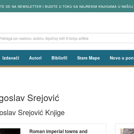
poručenih knjiga od utorka do petka od 13 do 18h
Izdavači
Autori
Bibliofil
Stare Mape
Novo u pon
goslav Srejović
oslav Srejović Knjige
Roman imperial towns and