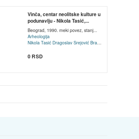
Vinča, centar neolitske kulture u
podunavlju - Nikola Tasić,...
Beograd, 1990. meki povez, stanj...
Arheologija
Nikola Tasić
Dragoslav Srejović
Bratislav Stojanović
0 RSD