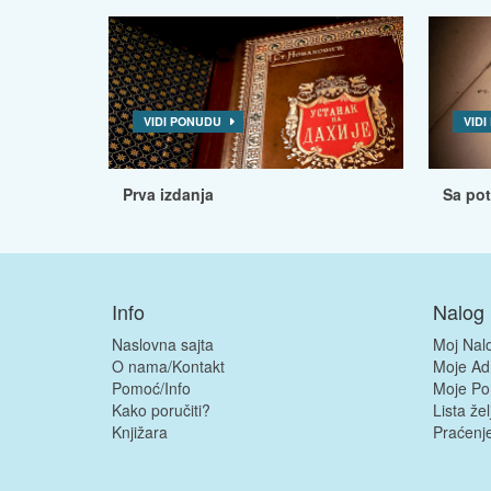
VIDI PONUDU
VID
Prva izdanja
Sa po
Info
Nalog
Naslovna sajta
Moj Nal
O nama/Kontakt
Moje Ad
Pomoć/Info
Moje Po
Kako poručiti?
Lista žel
Knjižara
Praćenje