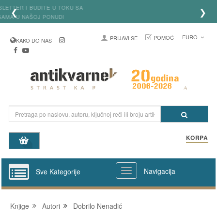
Prijavite se na newsletter i budite u toku sa
❮
❯
najređim knjigama u našoj ponudi
EURO
POMOĆ
PRIJAVI SE
KAKO DO NAS
KORPA
Navigacija
Sve Kategorije
Knjige
Autori
Dobrilo Nenadić