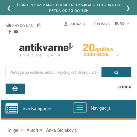
Lično preuzimanje poručenih knjiga od utorka do
❮
❯
petka od 13 do 18h
EURO
POMOĆ
PRIJAVI SE
KAKO DO NAS
KORPA
Navigacija
Sve Kategorije
Knjige
Autori
Anka Stojaković