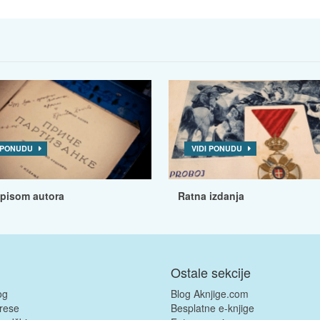
I PONUDU
VIDI PONUDU
tpisom autora
Ratna izdanja
Ostale sekcije
og
Blog Aknjige.com
rese
Besplatne e-knjige