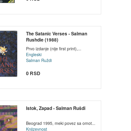
The Satanic Verses - Salman
Rushdie (1988)
Prvo izdanje (nije first print),...
Engleski
Salman Ruždi
0 RSD
Istok, Zapad - Salman Rušdi
Beograd 1995, meki povez sa omot...
Knjizevnost