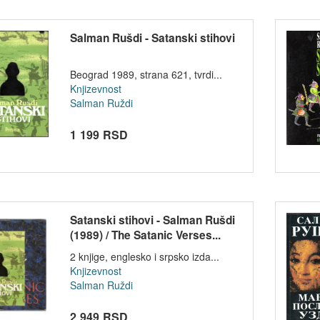
Salman Rušdi - Satanski stihovi
Beograd 1989, strana 621, tvrdi...
Knjizevnost
Salman Ruždi
1 199 RSD
Satanski stihovi - Salman Rušdi
(1989) / The Satanic Verses...
2 knjige, englesko i srpsko izda...
Knjizevnost
Salman Ruždi
2 949 RSD