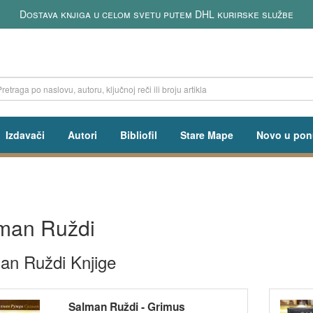
Dostava knjiga u celom svetu putem DHL kurirske službe
Izdavači
Autori
Bibliofil
Stare Mape
Novo u pon
man Ruždi
an Ruždi Knjige
Salman Ruždi - Grimus