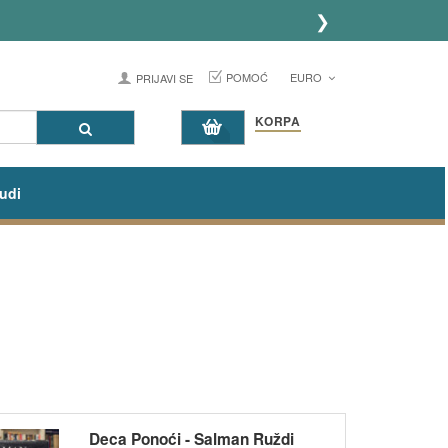
❯
POMOĆ
EURO
PRIJAVI SE
KORPA
udi
Deca Ponoći - Salman Ruždi