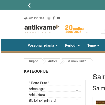
❮
KAKO DO NAS
Posebna izdanja
Periodi
Teme
Knjige
Autori
Salman Ruždi
KATEGORIJE
Sal
* Retro Print *
Salm
Arheologija
Arhitektura
Bibliofilski primerci