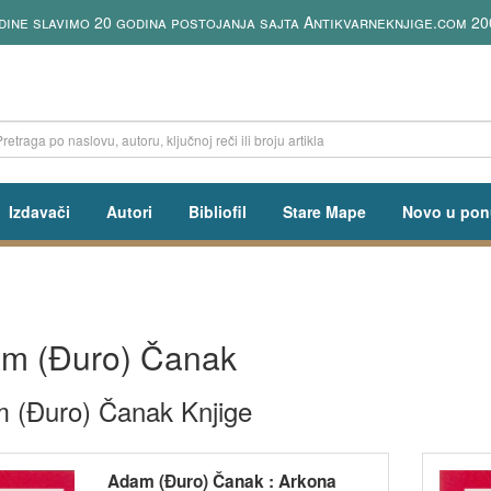
dine slavimo 20 godina postojanja sajta Antikvarneknjige.com 20
Izdavači
Autori
Bibliofil
Stare Mape
Novo u pon
m (Đuro) Čanak
 (Đuro) Čanak Knjige
Adam (Đuro) Čanak : Arkona