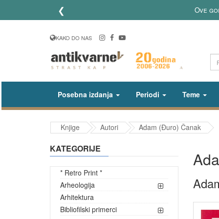
❮
Ove go
KAKO DO NAS
Posebna izdanja
Periodi
Teme
Knjige
Autori
Adam (Đuro) Čanak
KATEGORIJE
Ada
* Retro Print *
Adam
Arheologija
Arhitektura
Bibliofilski primerci