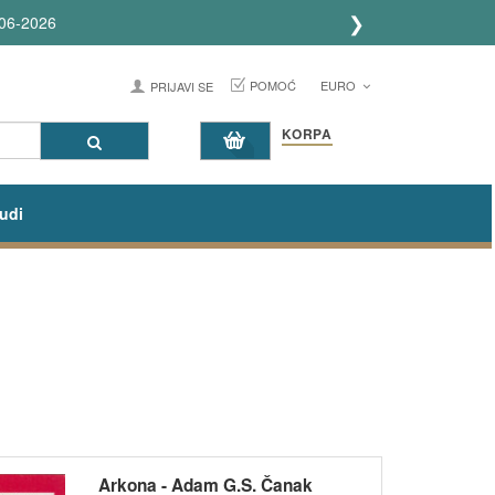
❯
06-2026
POMOĆ
EURO
PRIJAVI SE
KORPA
udi
Arkona - Adam G.S. Čanak