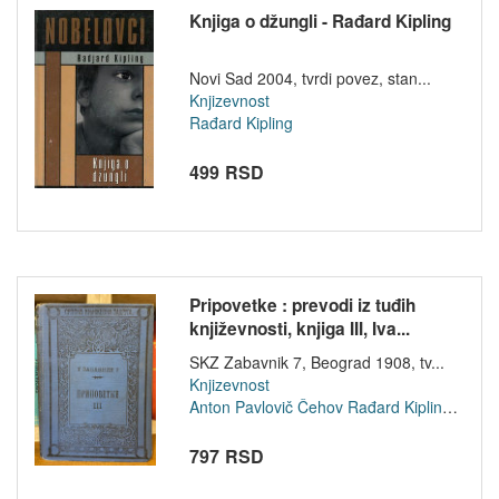
Knjiga o džungli - Rađard Kipling
Novi Sad 2004, tvrdi povez, stan...
Knjizevnost
Rađard Kipling
499 RSD
Pripovetke : prevodi iz tuđih
književnosti, knjiga III, Iva...
SKZ Zabavnik 7, Beograd 1908, tv...
Knjizevnost
Anton Pavlovič Čehov
Rađard Kipling
Ivan 
797 RSD