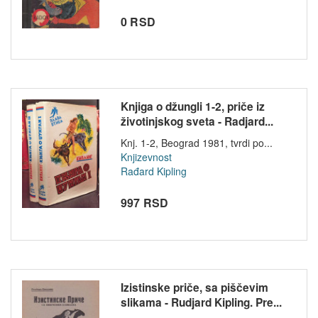
0 RSD
Knjiga o džungli 1-2, priče iz
životinjskog sveta - Radjard...
Knj. 1-2, Beograd 1981, tvrdi po...
Knjizevnost
Rađard Kipling
997 RSD
Izistinske priče, sa piščevim
slikama - Rudjard Kipling. Pre...