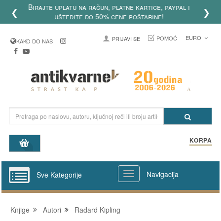
Ove godine slavimo 20 godina postojanja sajta
❮
❯
Antikvarneknjige.com 2006-2026
EURO
POMOĆ
PRIJAVI SE
KAKO DO NAS
KORPA
Navigacija
Sve Kategorije
Knjige
Autori
Rađard Kipling