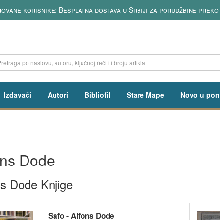
rovane korisnike: Besplatna dostava u Srbiji za porudžbine preko
Izdavači
Autori
Bibliofil
Stare Mape
Novo u pon
ons Dode
ns Dode Knjige
Safo - Alfons Dode