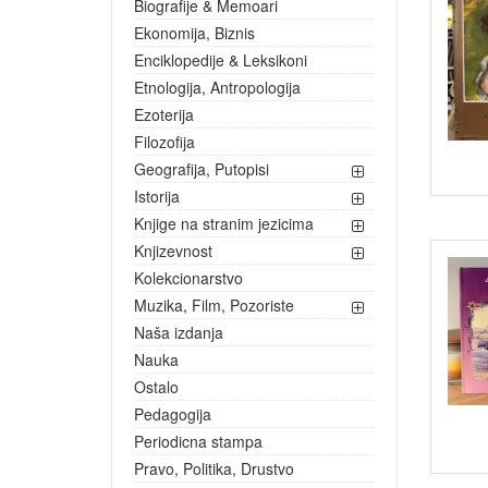
Biografije & Memoari
Ekonomija, Biznis
Enciklopedije & Leksikoni
Etnologija, Antropologija
Ezoterija
Filozofija
Geografija, Putopisi
Istorija
Knjige na stranim jezicima
Knjizevnost
Kolekcionarstvo
Muzika, Film, Pozoriste
Naša izdanja
Nauka
Ostalo
Pedagogija
Periodicna stampa
Pravo, Politika, Drustvo