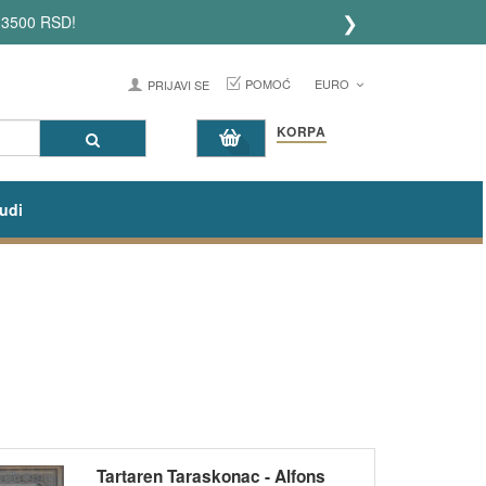
❯
 3500 RSD!
POMOĆ
EURO
PRIJAVI SE
KORPA
udi
Tartaren Taraskonac - Alfons