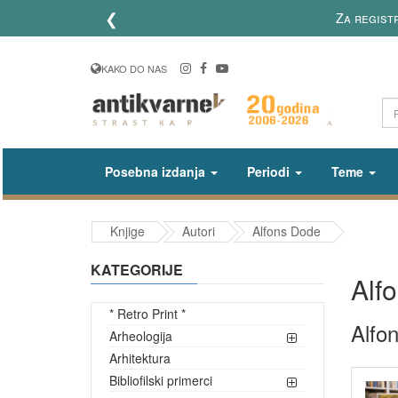
❮
Za regist
KAKO DO NAS
Posebna izdanja
Periodi
Teme
Knjige
Autori
Alfons Dode
KATEGORIJE
Alf
* Retro Print *
Alfo
Arheologija
Arhitektura
Bibliofilski primerci