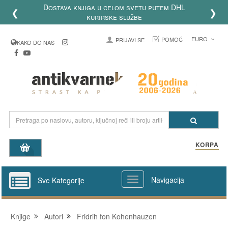
Dostava knjiga u celom svetu putem DHL
❮
❯
kurirske službe
EURO
POMOĆ
PRIJAVI SE
KAKO DO NAS
KORPA
Navigacija
Sve Kategorije
Knjige
Autori
Fridrih fon Kohenhauzen