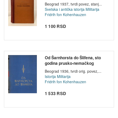
Beograd 1937, tvrdi povez, stanj...
Svetska i antička istorija
Militarija
Fridrih fon Kohenhauzen
1 100 RSD
Od Šarnhorsta do Šlifena, sto
godina prusko-nemačkog
đeneral...
Beograd 1936, tvrdi orig. povez,...
Istorija
Militarija
Fridrih fon Kohenhauzen
1 533 RSD