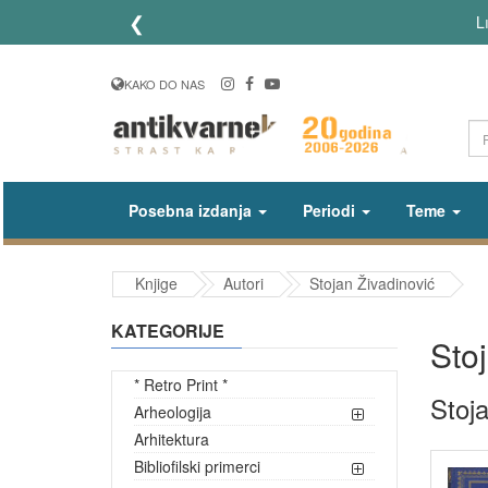
❮
L
KAKO DO NAS
Posebna izdanja
Periodi
Teme
Knjige
Autori
Stojan Živadinović
KATEGORIJE
Sto
* Retro Print *
Stoja
Arheologija
Arhitektura
Bibliofilski primerci