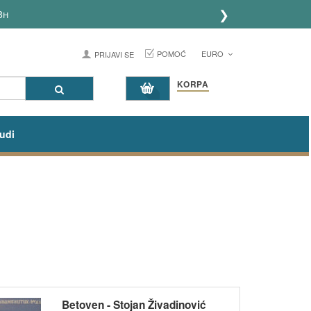
❯
8h
POMOĆ
EURO
PRIJAVI SE
KORPA
udi
Betoven - Stojan Živadinović