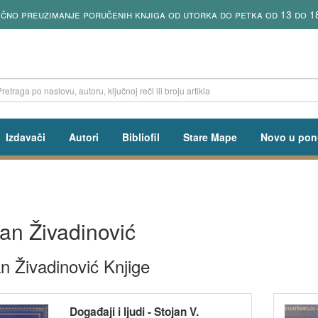
ično preuzimanje poručenih knjiga od utorka do petka od 13 do 1
Izdavači
Autori
Bibliofil
Stare Mape
Novo u pon
jan Živadinović
n Živadinović Knjige
Događaji i ljudi - Stojan V.