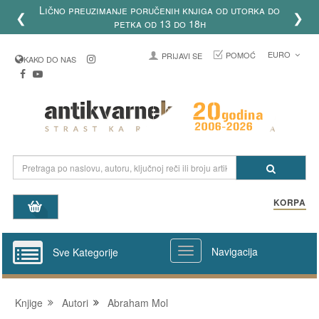
Lično preuzimanje poručenih knjiga od utorka do
❮
❯
petka od 13 do 18h
EURO
POMOĆ
PRIJAVI SE
KAKO DO NAS
KORPA
Navigacija
Sve Kategorije
Knjige
Autori
Abraham Mol