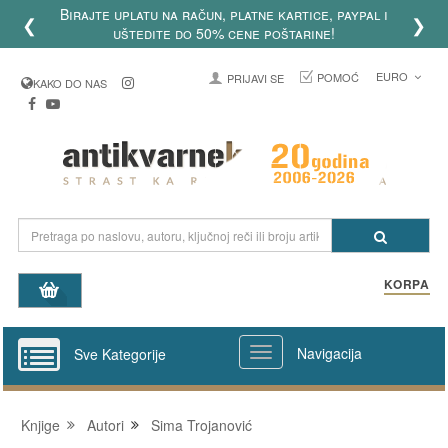
o 20 godina postojanja sajta
❮
❯
knjige.com 2006-2026
EURO
POMOĆ
PRIJAVI SE
KAKO DO NAS
KORPA
Navigacija
Sve Kategorije
Knjige
Autori
Sima Trojanović