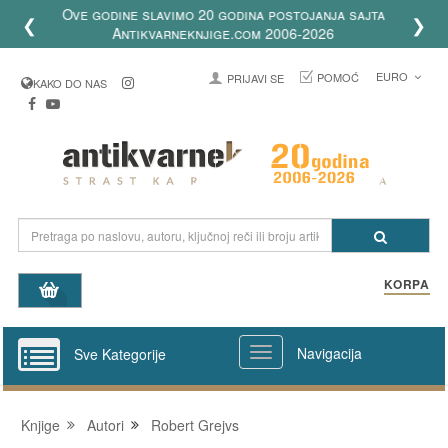
Dostava knjiga u celom svetu putem DHL
❮
❯
kurirske službe
EURO
POMOĆ
PRIJAVI SE
KAKO DO NAS
KORPA
Navigacija
Sve Kategorije
Knjige
Autori
Robert Grejvs