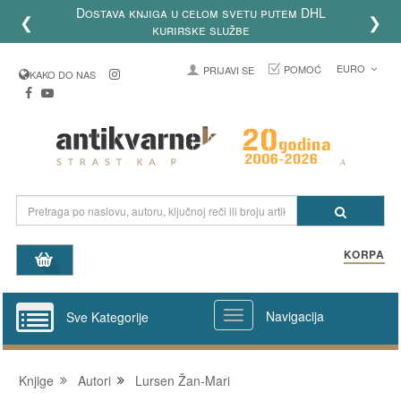
Dostava knjiga u celom svetu putem DHL
❮
❯
kurirske službe
EURO
POMOĆ
PRIJAVI SE
KAKO DO NAS
KORPA
Navigacija
Sve Kategorije
Knjige
Autori
Lursen Žan-Mari