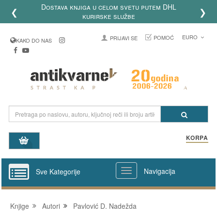
Dostava knjiga u celom svetu putem DHL
❮
❯
kurirske službe
EURO
POMOĆ
PRIJAVI SE
KAKO DO NAS
KORPA
Navigacija
Sve Kategorije
Knjige
Autori
Pavlović D. Nadežda