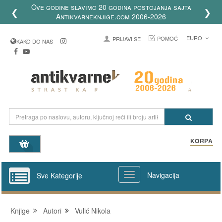
Dostava knjiga u celom svetu putem DHL
❮
❯
kurirske službe
EURO
POMOĆ
PRIJAVI SE
KAKO DO NAS
KORPA
Navigacija
Sve Kategorije
Knjige
Autori
Vulić Nikola