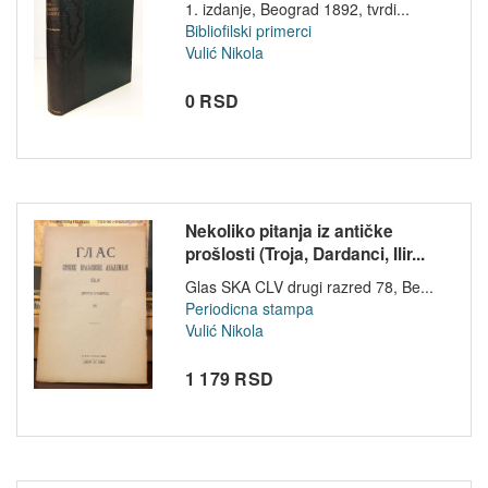
1. izdanje, Beograd 1892, tvrdi...
Bibliofilski primerci
Vulić Nikola
0 RSD
Nekoliko pitanja iz antičke
prošlosti (Troja, Dardanci, Ilir...
Glas SKA CLV drugi razred 78, Be...
Periodicna stampa
Vulić Nikola
1 179 RSD