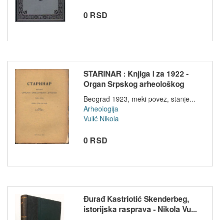
0 RSD
STARINAR : Knjiga I za 1922 -
Organ Srpskog arheološkog
druš...
Beograd 1923, meki povez, stanje...
Arheologija
Vulić Nikola
0 RSD
Đurađ Kastriotić Skenderbeg,
istorijska rasprava - Nikola Vu...