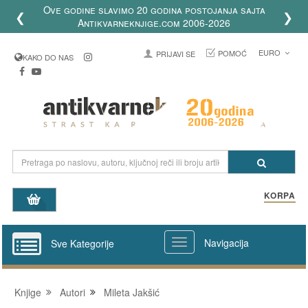
Ove godine slavimo 20 godina postojanja sajta
❮
❯
Antikvarneknjige.com 2006-2026
EURO
POMOĆ
PRIJAVI SE
KAKO DO NAS
KORPA
Navigacija
Sve Kategorije
Knjige
Autori
Mileta Jakšić