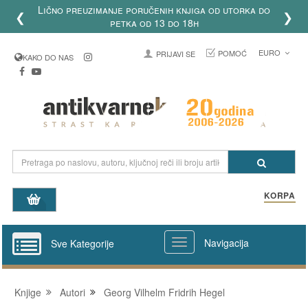
Birajte uplatu na račun, platne kartice, paypal i
❮
❯
uštedite do 50% cene poštarine!
EURO
POMOĆ
PRIJAVI SE
KAKO DO NAS
KORPA
Navigacija
Sve Kategorije
Knjige
Autori
Georg Vilhelm Fridrih Hegel