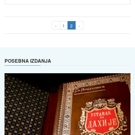
‹
1
2
›
POSEBNA IZDANJA